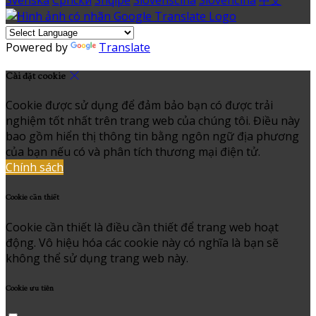
Powered by
Translate
Cài đặt cookie
Cookie được sử dụng để đảm bảo bạn có được trải
nghiệm tốt nhất trên trang web của chúng tôi. Điều này
bao gồm hiển thị thông tin bằng ngôn ngữ địa phương
của bạn nếu có và phân tích thương mại điện tử.
Chính sách
Cookie cần thiết
Cookie cần thiết là điều cần thiết để trang web hoạt
động. Vô hiệu hóa các cookie này có nghĩa là bạn sẽ
không thể sử dụng trang web này.
Cookie ưu tiên