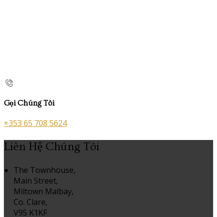
Gọi Chúng Tôi
+353 65 708 5624
Liên Hệ Chúng Tôi
The Townhouse,
Main Street,
Miltown Malbay,
Co. Clare,
V95 K1KF