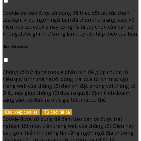
Cookie ưu tiên được sử dụng để theo dõi các tùy chọn
của bạn, ví dụ: ngôn ngữ bạn đã chọn cho trang web. Vô
hiệu hóa các cookie này có nghĩa là tùy chọn của bạn sẽ
không được ghi nhớ trong lần truy cập tiếp theo của bạn.
Phân tích cookies
Chúng tôi sử dụng cookie phân tích để giúp chúng tôi
hiểu quy trình mà người dùng trải qua từ khi truy cập
trang web của chúng tôi đến khi đặt phòng với chúng tôi.
Điều này giúp chúng tôi đưa ra quyết định kinh doanh
sáng suốt và đưa ra mức giá tốt nhất có thể.
Cho phép cookies
Từ chối tất cả
Cookie được sử dụng để đảm bảo bạn có được trải
nghiệm tốt nhất trên trang web của chúng tôi. Điều này
bao gồm hiển thị thông tin bằng ngôn ngữ địa phương
của bạn nếu có và phân tích thương mại điện tử.