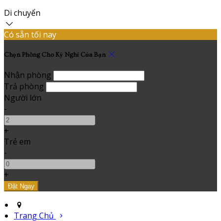
Di chuyển
Có sẵn tối nay
Chọn Phòng Cho Kỳ Nghỉ Của Bạn
Nhận phòng
Trả phòng
Người lớn
-
+
Trẻ em
-
+
Trang Chủ