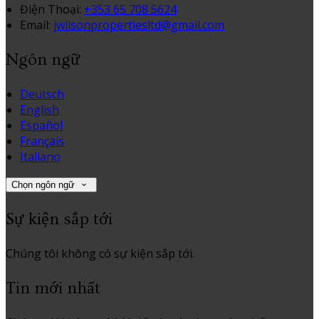
Điện Thoại
:
+353 65 708 5624
Email:
jwilsonpropertiesltd@gmail.com
Ngôn ngữ
Deutsch
English
Español
Français
Italiano
Chọn ngôn ngữ
Sự kiện sắp tới
Chúng tôi không có sự kiện sắp tới.
Tin mới nhất