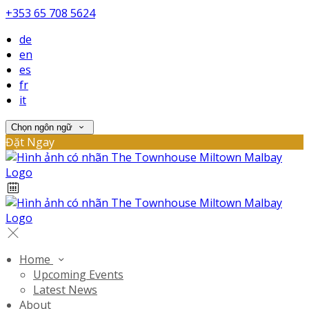
+353 65 708 5624
de
en
es
fr
it
Chọn ngôn ngữ
Đặt Ngay
Home
Upcoming Events
Latest News
About