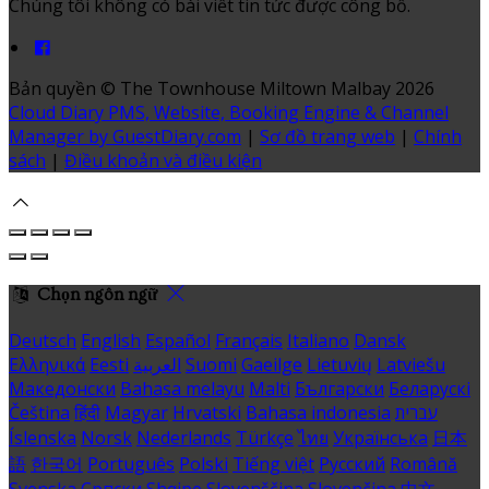
Chúng tôi không có bài viết tin tức được công bố.
Bản quyền
©
The Townhouse Miltown Malbay 2026
Cloud Diary PMS, Website, Booking Engine & Channel
Manager by GuestDiary.com
|
Sơ đồ trang web
|
Chính
sách
|
Điều khoản và điều kiện
Chọn ngôn ngữ
Deutsch
English
Español
Français
Italiano
Dansk
Ελληνικά
Eesti
العربية
Suomi
Gaeilge
Lietuvių
Latviešu
Македонски
Bahasa melayu
Malti
Български
Беларускі
Čeština
हिंदी
Magyar
Hrvatski
Bahasa indonesia
עברית
Íslenska
Norsk
Nederlands
Türkçe
ไทย
Українська
日本
語
한국어
Português
Polski
Tiếng việt
Русский
Română
Svenska
Српски
Shqipe
Slovenščina
Slovenčina
中文