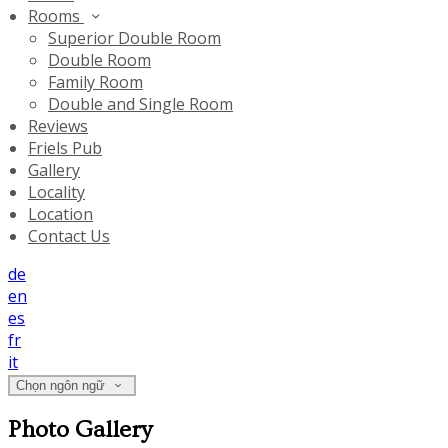
Rooms
Superior Double Room
Double Room
Family Room
Double and Single Room
Reviews
Friels Pub
Gallery
Locality
Location
Contact Us
de
en
es
fr
it
Chọn ngôn ngữ
Photo Gallery